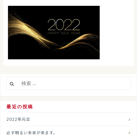
検
索:
最近の投稿
2022年元旦
必ず明るい未来が来ます。