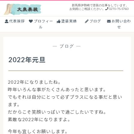
コ
群馬県伊勢崎で塗装の仕事をしています。
お気軽にご相談ください。
0270-75-5760
ン
テ
代表挨拶
プロフィー
塗装実績
ブログ
お問い合わ
ン
ル
せ
ツ
に
—
ブログ
—
ス
キ
2022年元旦
ッ
プ
2022年になりましたね。
昨年いろんな事がたくさんあったと思います。
でもそれは自分にとって必ずプラスになる事だと思い
ます。
だからこそ笑顔いっぱいで過ごしたいですね。
素敵な2022年になりますよ。
今年も宜しくお願いします。