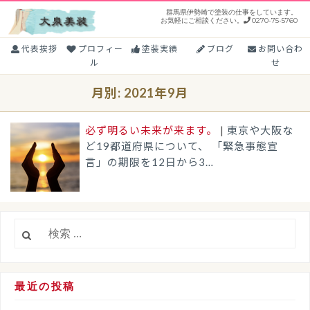
コ
群馬県伊勢崎で塗装の仕事をしています。
お気軽にご相談ください。
0270-75-5760
ン
テ
代表挨拶
プロフィー
塗装実績
ブログ
お問い合わ
ン
ル
せ
ツ
月別: 2021年9月
に
ス
キ
必ず明るい未来が来ます。
|
東京や大阪な
ど19都道府県について、 「緊急事態宣
ッ
言」の期限を12日から3…
プ
検
索:
最近の投稿