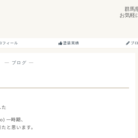
群馬
お気軽
ロフィール
塗装実績
ブ
—
ブログ
—
。
した
о) 一時期、
来たと思います。