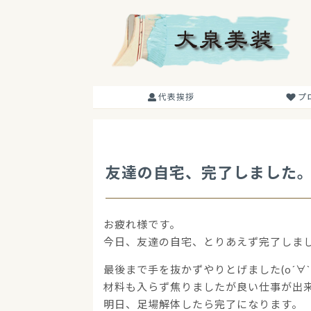
コ
ン
テ
ン
ツ
に
代表挨拶
プ
ス
キ
ッ
プ
友達の自宅、完了しました
お疲れ様です。
今日、友達の自宅、とりあえず完了しま
最後まで手を抜かずやりとげました(о´∀`
材料も入らず焦りましたが良い仕事が出
明日、足場解体したら完了になります。